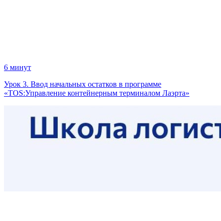
6 минут
Урок 3. Ввод начальных остатков в программе
«TOS:Управление контейнерным терминалом Лаэрта»