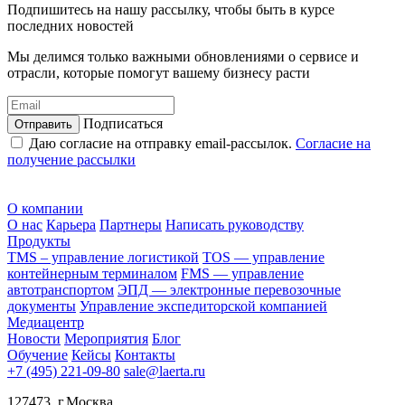
Подпишитесь на нашу рассылку,
чтобы быть в курсе
последних новостей
Мы делимся только важными обновлениями о сервисе и
отрасли, которые помогут вашему бизнесу расти
Подписаться
Даю согласие на отправку email-рассылок.
Согласие на
получение рассылки
О компании
О нас
Карьера
Партнеры
Написать руководству
Продукты
TMS – управление логистикой
TOS — управление
контейнерным терминалом
FMS — управление
автотранспортом
ЭПД — электронные перевозочные
документы
Управление экспедиторской компанией
Медиацентр
Новости
Мероприятия
Блог
Обучение
Кейсы
Контакты
+7 (495) 221-09-80
sale@laerta.ru
127473, г.Москва,