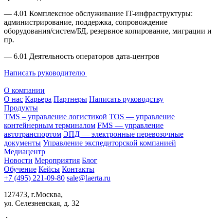
— 4.01 Комплексное обслуживание IT-инфраструктуры:
администрирование, поддержка, сопровождение
оборудования/систем/БД, резервное копирование, миграции и
пр.
— 6.01 Деятельность операторов дата-центров
Написать руководителю
О компании
О нас
Карьера
Партнеры
Написать руководству
Продукты
TMS – управление логистикой
TOS — управление
контейнерным терминалом
FMS — управление
автотранспортом
ЭПД — электронные перевозочные
документы
Управление экспедиторской компанией
Медиацентр
Новости
Мероприятия
Блог
Обучение
Кейсы
Контакты
+7 (495) 221-09-80
sale@laerta.ru
127473, г.Москва,
ул. Селезневская, д. 32