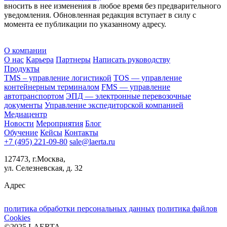
вносить в нее изменения в любое время без предварительного
уведомления. Обновленная редакция вступает в силу с
момента ее публикации по указанному адресу.
О компании
О нас
Карьера
Партнеры
Написать руководству
Продукты
TMS – управление логистикой
TOS — управление
контейнерным терминалом
FMS — управление
автотранспортом
ЭПД — электронные перевозочные
документы
Управление экспедиторской компанией
Медиацентр
Новости
Мероприятия
Блог
Обучение
Кейсы
Контакты
+7 (495) 221-09-80
sale@laerta.ru
127473, г.Москва,
ул. Селезневская, д. 32
Адрес
политика обработки персональных данных
политика файлов
Cookies
©2025 LAERTA